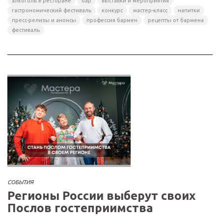
алкоголь в ресторане
бар
выставки и мероприятия
гастрономический фестиваль
конкурс
мастер-класс
напитки
пресс-релизы и анонсы
профессия бармен
рецепты от бармена
фестиваль
СОБЫТИЯ
Регионы России выберут своих
Послов гостеприимства