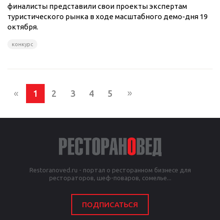
финалисты представили свои проекты экспертам
туристического рынка в ходе масштабного демо-дня 19
октября.
конкурс
1
2
3
4
5
Restoranoved.ru - портал о ресторанном бизнесе для
рестораторов, шеф-поваров, сомелье...
ПОДПИСАТЬСЯ