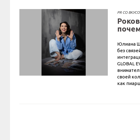
PR СО ВКУС
Роков
почем
Юлиана Шу
без связе
интеграци
GLOBAL EV
вниматель
своей ко
как пиарщ