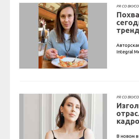
PR СО ВКУС
Похва
сегод
трен
Авторская
Integral M
PR СО ВКУС
Изгол
отрас
кадр
В новом в