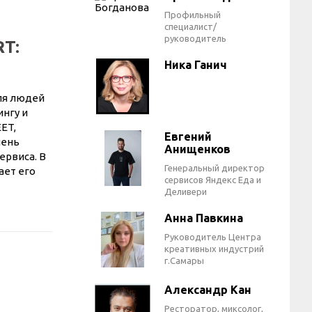
Профильный
специалист/
руководитель
RT:
Ника Ганич
для людей
ингу и
ET,
Евгений
чень
Анищенков
ервиса. В
Генеральный директор
ает его
сервисов Яндекс Еда и
Деливери
Анна Павкина
Руководитель Центра
креативных индустрий
г.Самары
Александр Кан
Ресторатор, миксолог,