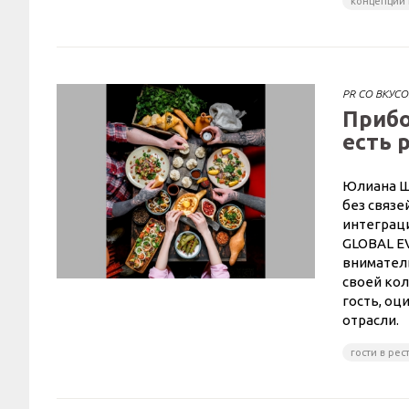
концепции
PR СО ВКУС
Прибо
есть 
Юлиана Шу
без связе
интеграци
GLOBAL EV
вниматель
своей кол
гость, оц
отрасли.
гости в ре