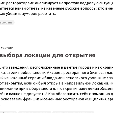
ими рестораторами анализирует непростую кадровую ситуац
ытается найти ответы на извечные русские вопросы: кто вино
как убедить зумеров работать.
есторана
 МНЕНИЯ
выбора локации для открытия
, что заведения, расположенные в центре города и на окраи
казатели прибыльности. Аксиома ресторанного бизнеса гласи
ый изысканный сервис и блюда мишленовского уровня не спа
от закрытия, если он был открыт в неправильной локации. Н
 внимание при выборе места для открытия заведения общеп
бки важно не допустить? Как обезопасить себя с помощью 
л основатель франшизы семейных ресторанов «Сицилия» Сер
.