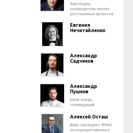
бартендер,
соучредитель многих
ресторанных проектов
Евгения
Нечитайленко
Александр
Садчиков
Александр
Пушков
Шеф-повар,
телеведущий
Алексей Осташ
Вице-президент ФРиО
по корпоративному и