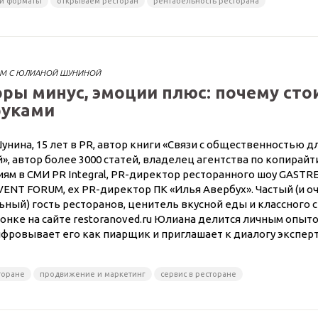
 и форматы
открываем ресторан
рентабельность ресторана
ОМ С ЮЛИАНОЙ ШУНИНОЙ
ры минус, эмоции плюс: почему сто
руками
нина, 15 лет в PR, автор книги «Связи с общественностью 
й», автор более 3000 статей, владелец агентства по копирайт
ям в СМИ PR Integral, PR-директор ресторанного шоу GASTRE
ENT FORUM, ex PR-директор ПК «Илья Авербух». Частый (и о
ный) гость ресторанов, ценитель вкусной еды и классного с
онке на сайте restoranoved.ru Юлиана делится личным опыт
ифровывает его как пиарщик и приглашает к диалогу экспер
сторане
продвижение и маркетинг
сервис в ресторане