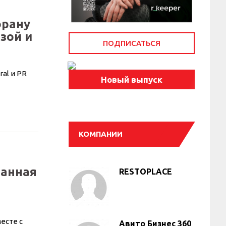
орану
зой и
ПОДПИСАТЬСЯ
al и PR
Новый выпуск
КОМПАНИИ
ранная
RESTOPLACE
есте с
Авито Бизнес 360