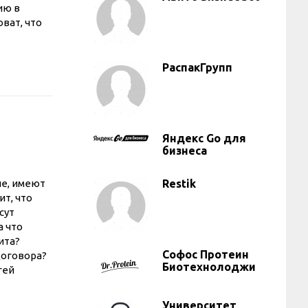
ию в
ват, что
РаспакГрупп
Яндекс Go для
бизнеса
Restik
не, имеют
т, что
сут
а что
ита?
Софос Протеин
договора?
Биотехнолоджи
гей
Университет