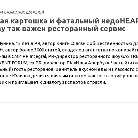
ОМ С ЮЛИАНОЙ ШУНИНОЙ
ая картошка и фатальный недоHEA
у так важен ресторанный сервис
нина, 15 лет в PR, автор книги «Связи с общественностью 
й», автор более 3000 статей, владелец агентства по копирайт
ям в СМИ PR Integral, PR-директор ресторанного шоу GASTRE
ENT FORUM, ex PR-директор ПК «Илья Авербух». Частый (и о
ный) гость ресторанов, ценитель вкусной еды и классного с
лонке Юлиана делится личным опытом как гость, оцифровыв
ик и приглашает к диалогу экспертов отрасли.