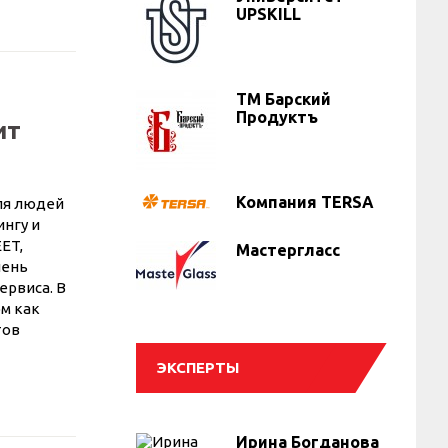
UPSKILL
ТМ Барский
Продуктъ
ит
Компания TERSA
для людей
ингу и
ET,
Мастергласс
чень
ервиса. В
ом как
тов
ЭКСПЕРТЫ
Ирина Богданова