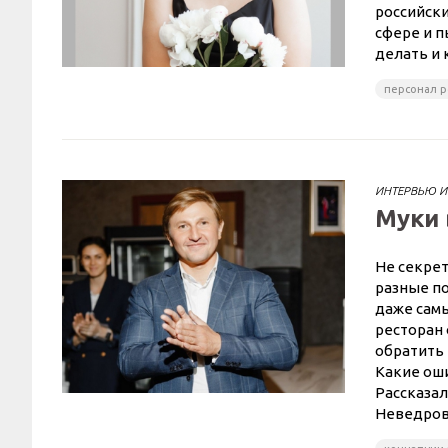
российск
сфере и п
делать и 
персонал р
ИНТЕРВЬЮ И
Муки 
Не секрет
разные по
даже сам
ресторан 
обратить
Какие оши
Рассказа
Неведров