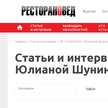
Журнал
Эк
СТАТЬИ
КАЛЕНДАРЬ
КТО
И ИНТЕРВЬЮ
МЕРОПРИЯТИЙ
ЕСТЬ
Главная
Статьи и интервью
PR СО ВКУСОМ с Юлианой Шунин
Статьи и интер
Юлианой Шуни
Найти