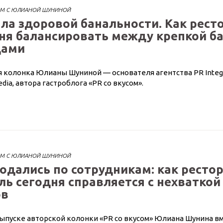
ОМ С ЮЛИАНОЙ ШУНИНОЙ
ла здоровой банальности. Как рест
ня балансировать между крепкой ба
дами
 колонка Юлианы Шуниной — основателя агентства PR Integr
edia, автора гастроблога «PR со вкусом».
ОМ С ЮЛИАНОЙ ШУНИНОЙ
одались по сотрудникам: как ресто
ль сегодня справляется с нехваткой
ов
ыпуске авторской колонки «PR со вкусом» Юлиана Шунина вм