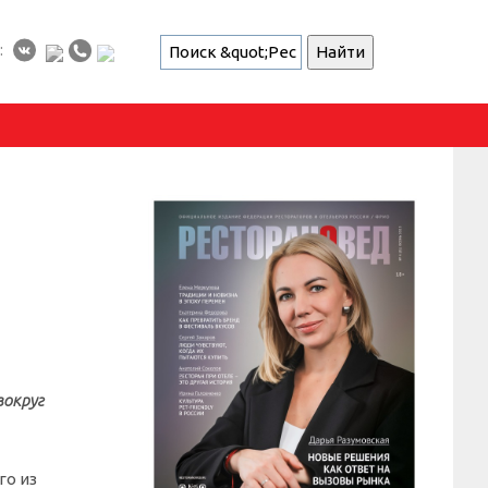
:
вокруг
го из