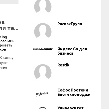
ов
РаспакГрупп
и те...
Яндекс Go для
бизнеса
 К концу
руют
Restik
ских
Софос Протеин
Биотехнолоджи
Университет