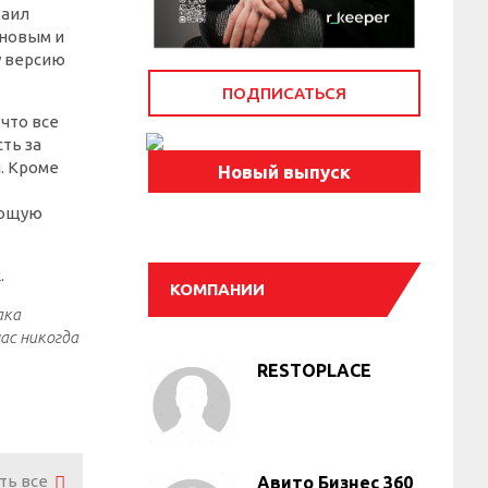
хаил
ановым и
у версию
ПОДПИСАТЬСЯ
что все
ть за
я. Кроме
Новый выпуск
яющую
.
КОМПАНИИ
ака
ас никогда
RESTOPLACE
ть все
Авито Бизнес 360