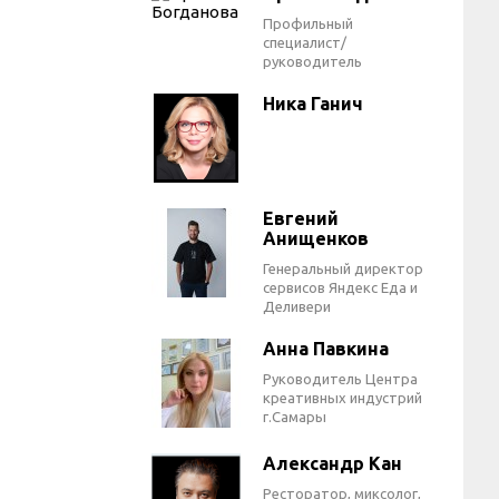
Профильный
специалист/
руководитель
Ника Ганич
Евгений
Анищенков
Генеральный директор
сервисов Яндекс Еда и
Деливери
Анна Павкина
Руководитель Центра
креативных индустрий
г.Самары
Александр Кан
Ресторатор, миксолог,