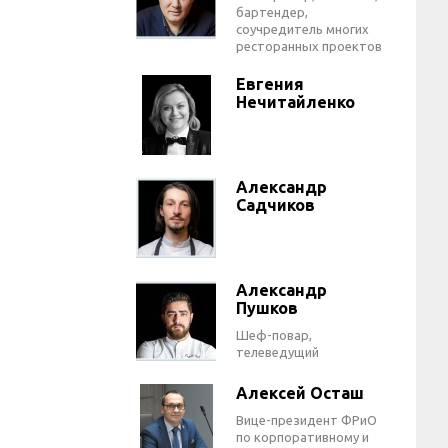
бартендер,
соучредитель многих
ресторанных проектов
Евгения
Нечитайленко
Александр
Садчиков
Александр
Пушков
Шеф-повар,
телеведущий
Алексей Осташ
Вице-президент ФРиО
по корпоративному и