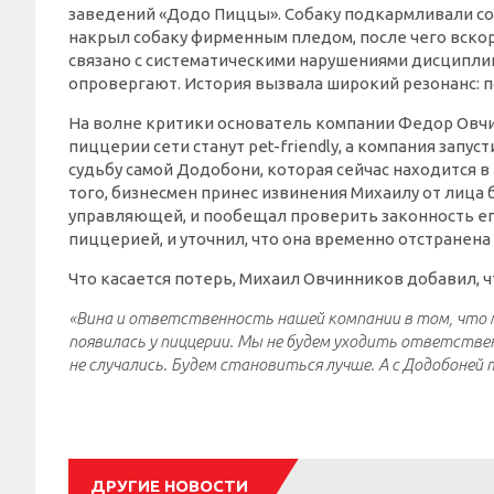
заведений «Додо Пиццы». Собаку подкармливали со
накрыл собаку фирменным пледом, после чего вскор
связано с систематическими нарушениями дисциплин
опровергают. История вызвала широкий резонанс: п
На волне критики основатель компании Федор Овчи
пиццерии сети станут pet-friendly, а компания зап
судьбу самой Додобони, которая сейчас находится в 
того, бизнесмен принес извинения Михаилу от лиц
управляющей, и пообещал проверить законность ег
пиццерией, и уточнил, что она временно отстранена
Что касается потерь, Михаил Овчинников добавил, 
«Вина и ответственность нашей компании в том, что м
появилась у пиццерии. Мы не будем уходить ответстве
не случались. Будем становиться лучше. А с Додобоней 
ДРУГИЕ НОВОСТИ