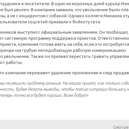
трудники и посетители. В один из морозных дней курьер Ми
е был уволен. В компании заявили, что увольнение было пл
ы, а не с инцидентом с собакой. Однако коллеги Михаила эт
ользователи соцсетей призвали к бойкоту сети.
нников выступил с официальным заявлением. Он пообещал, 
устит системную программу поддержки приютов. Ответственнос
приюте, компания готова взять на себя, если это потребуетс
а бренда «за грубую неподобающую рабочую коммуникацию»
о увольнения. Также он призвал перестать травить управл
 от работы.
что компания переживет удаление приложения и спад продаж
ы не решили проблему раньше. Не нашли приют, как только соб
нности, будем делать выводы, чтобы такие ситуации больше у н
теперь точно все будет хорошо. Всем добра!»
Смотре