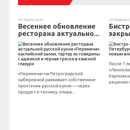
03 Марта 2026
28 Февраля 
Весеннее обновление
Бистр
ресторана актуально...
закры
Петер.
После 7 л
«Ленполи
«Перемена» на Петроградской
Карповки,
набережной развивает собственное
решение 
прочтение русской кухни — через
продукт и технику, опира...