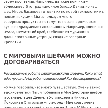
своем прочтении. Например, датские пончики –
аблескивер. Это традиционное блюдо Дании, но наш
шеф Игорь Васильев готовит их по новой технологии и с
новыми вкусами. Мы используем много
северных продуктов, потому что новая нордическая
кухня подразумевает локальность. Например, оленина с
Ямала, камчатский краб, гребешки из Мурманска,
дальневосточные устрицы, сладкие северные
креветки.
С МИРОВЫМИ ШЕФАМИ МОЖНО
ДОГОВАРИВАТЬСЯ
Расскажите о работе смишленовскими шефами. Как к этой
идее пришли? Как работаете вместе? Как договаривались?
– Я уже говорила, что много путешествую. Очень важно
вдохновляться. Так, я побывала в Aloë (ресторан шефов
и совладельцев Дэниела Хогландера и Никласа
Йонссона в Стогольме – прим. ред). Мне сразу очень
понравилась их самобытная кухня. Ещё в 2019‑м году мы