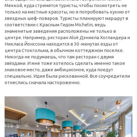
Меккой, куда стремятся туристы, чтобы посмотреть не
только на местные красоты, но и попробовать кухню от
звездных шеф-поваров. Туристы планируют маршрут в
соответствии с Красным Гидом Michelin, ведь
знаменитые заведения расположены не только в
центре. Например, ресторан Aloё Дэниела Хогландера и
Никласа Йонссона находится в 30 ‑минутах езды от
центра Стокгольма, в обычном коттеджном поселке.
Никогда не подумаешь, что там ресторан с двумя
звёздами. И мне тоже хотелось сделать именно такое
знаковое место, даже амбициозное, куда поедут
специально. Идея была рискованной. Все соучредители
отнеслись сначала настороженно.