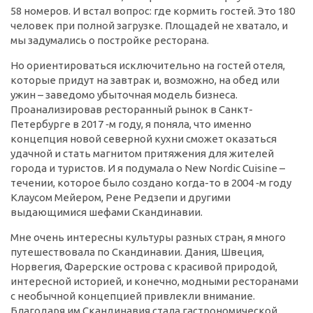
58 номеров. И встал вопрос: где кормить гостей. Это 180
человек при полной загрузке. Площадей не хватало, и
мы задумались о постройке ресторана.
Но ориентироваться исключительно на гостей отеля,
которые придут на завтрак и, возможно, на обед или
ужин – заведомо убыточная модель бизнеса.
Проанализировав ресторанный рынок в Санкт-
Петербурге в 2017 ‑м году, я поняла, что именно
концепция новой северной кухни сможет оказаться
удачной и стать магнитом притяжения для жителей
города и туристов. И я подумала о New Nordic Cuisine –
течении, которое было создано когда-то в 2004 ‑м году
Клаусом Мейером, Рене Редзепи и другими
выдающимися шефами Скандинавии.
Мне очень интересны культуры разных стран, я много
путешествовала по Скандинавии. Дания, Швеция,
Норвегия, Фарерские острова с красивой природой,
интересной историей, и конечно, модными ресторанами
с необычной концепцией привлекли внимание.
Благодаря им Скандинавия стала гастрономической