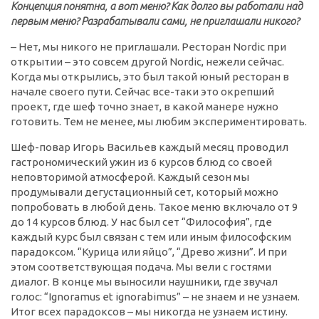
Концепция понятна, а вот меню? Как долго вы работали над
первым меню? Разрабатывали сами, не приглашали никого?
– Нет, мы никого не приглашали. Ресторан Nordic при
открытии – это совсем другой Nordic, нежели сейчас.
Когда мы открылись, это был такой юный ресторан в
начале своего пути. Сейчас все-таки это окрепший
проект, где шеф точно знает, в какой манере нужно
готовить. Тем не менее, мы любим экспериментировать.
Шеф-повар Игорь Васильев каждый месяц проводил
гастрономический ужин из 6 курсов блюд со своей
неповторимой атмосферой. Каждый сезон мы
продумывали дегустационный сет, который можно
попробовать в любой день. Такое меню включало от 9
до 14 курсов блюд. У нас был сет “Философия”, где
каждый курс был связан с тем или иным философским
парадоксом. “Курица или яйцо”, “Древо жизни”. И при
этом соответствующая подача. Мы вели с гостями
диалог. В конце мы выносили наушники, где звучал
голос: “Ignoramus et ignorabimus” – не знаем и не узнаем.
Итог всех парадоксов – мы никогда не узнаем истину.