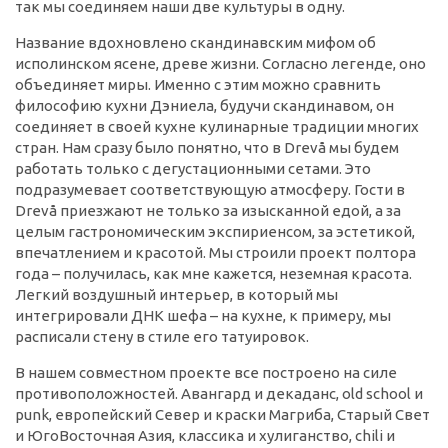
так мы соединяем наши две культуры в одну.
Название вдохновлено скандинавским мифом об
исполинском ясене, древе жизни. Согласно легенде, оно
объединяет миры. Именно с этим можно сравнить
философию кухни Дэниела, будучи скандинавом, он
соединяет в своей кухне кулинарные традиции многих
стран. Нам сразу было понятно, что в Drevå мы будем
работать только с дегустационными сетами. Это
подразумевает соответствующую атмосферу. Гости в
Drevå приезжают не только за изысканной едой, а за
целым гастрономическим экспириенсом, за эстетикой,
впечатлением и красотой. Мы строили проект полтора
года – получилась, как мне кажется, неземная красота.
Легкий воздушный интерьер, в который мы
интегрировали ДНК шефа – на кухне, к примеру, мы
расписали стену в стиле его татуировок.
В нашем совместном проекте все построено на силе
противоположностей. Авангард и декаданс, old school и
punk, европейский Север и краски Магриба, Старый Свет
и ЮгоВосточная Азия, классика и хулиганство, chili и