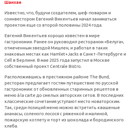
Шанхае
Известно, что, будучи создателем, шеф-поваром и
соинвестором Евгений Викентьев начал заниматься
проектом еще со второй половины 2024 года.
Евгений Викентьев хорошо известен в мире
гастрономии. Ранее он руководил рестораном «Белуга»,
отмеченным звездой Мишлен, и работал в таких
знаковых местах как Hamlet+Jacks в Санкт-Петербурге и
Cell в Берлине. В мае 2025 года запустил в Москве
собственный проект Centrale Bistro.
Расположившись в престижном районе The Bund,
ресторан предлагает гостям путешествие по русской
гастрономии: от обновленных старинных рецептов в
меню à la carte до смелых авторских сетов. В последних
классические сочетания уступают место новаторским.
Так, среди позиций меню можно встретить квашеные
ананасы, соленого лосося с ряженкой и малиной,
пожарскую котлету и торт из шоколада и бородинского
хлеба.