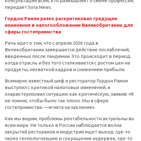
консультации всем, кто размышляет о смене профессии,
передает Sora News.
Гордон Рамзи резко раскритиковал грядущие
изменения в налогообложении
Великобритании
для
сферы гостеприимства
Речь идет о том, что с апреля 2026 года в
Великобритании завершается действие послаблений,
введенных после пандемии. Это происходит в период,
когда отрасль и без того сталкивается с ростом цен на
продукты, нехваткой кадров и снижением прибыли.
Всемирно известный шеф и ресторатор Гордон Рамзи
выступил с критикой налоговых изменений, и
охарактеризовал ситуацию как критическую, заявив: «Я
не помню, чтобы было так плохо. Мы в сфере
гостеприимства — ягнята на заклание».
Как мы видим, проблемы рентабельности актуальны во
всем мире. Не только в России наблюдается волна
закрытий ресторанов и индустрия ищет выход: где-то
через технологизацию и сокращение издержек, где-то