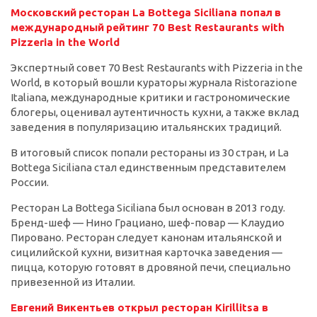
Московский
ресторан
La Bottega Siciliana
попал
в
международный
рейтинг
70 Best Restaurants with
Pizzeria in the World
Экспертный совет 70 Best Restaurants with Pizzeria in the
World, в который вошли кураторы журнала Ristorazione
Italiana, международные критики и гастрономические
блогеры, оценивал аутентичность кухни, а также вклад
заведения в популяризацию итальянских традиций.
В итоговый список попали рестораны из 30 стран, и La
Bottega Siciliana стал единственным представителем
России.
Ресторан La Bottega Siciliana был основан в 2013 году.
Бренд-шеф — Нино Грациано, шеф-повар — Клаудио
Пировано. Ресторан следует канонам итальянской и
сицилийской кухни, визитная карточка заведения —
пицца, которую готовят в дровяной печи, специально
привезенной из Италии.
Евгений Викентьев открыл ресторан Kirillitsa в